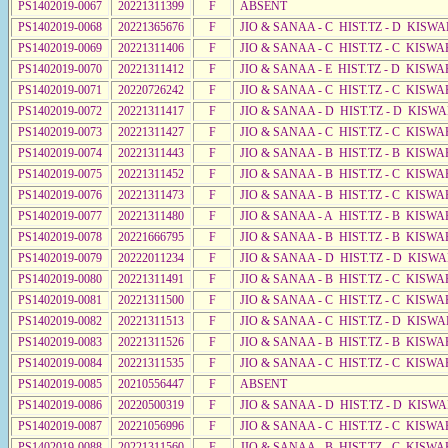
PS1402019-0067
20221311399
F
ABSENT
PS1402019-0068
20221365676
F
JIO & SANAA - C HIST.TZ - D KISWA
PS1402019-0069
20221311406
F
JIO & SANAA - C HIST.TZ - C KISWA
PS1402019-0070
20221311412
F
JIO & SANAA - E HIST.TZ - D KISW
PS1402019-0071
20220726242
F
JIO & SANAA - C HIST.TZ - C KISWA
PS1402019-0072
20221311417
F
JIO & SANAA - D HIST.TZ - D KISW
PS1402019-0073
20221311427
F
JIO & SANAA - C HIST.TZ - C KISWA
PS1402019-0074
20221311443
F
JIO & SANAA - B HIST.TZ - B KISWA
PS1402019-0075
20221311452
F
JIO & SANAA - B HIST.TZ - C KISWA
PS1402019-0076
20221311473
F
JIO & SANAA - B HIST.TZ - C KISWA
PS1402019-0077
20221311480
F
JIO & SANAA - A HIST.TZ - B KISWA
PS1402019-0078
20221666795
F
JIO & SANAA - B HIST.TZ - B KISWA
PS1402019-0079
20222011234
F
JIO & SANAA - D HIST.TZ - D KISW
PS1402019-0080
20221311491
F
JIO & SANAA - B HIST.TZ - C KISWA
PS1402019-0081
20221311500
F
JIO & SANAA - C HIST.TZ - C KISWA
PS1402019-0082
20221311513
F
JIO & SANAA - C HIST.TZ - D KISWA
PS1402019-0083
20221311526
F
JIO & SANAA - B HIST.TZ - B KISWA
PS1402019-0084
20221311535
F
JIO & SANAA - C HIST.TZ - C KISWA
PS1402019-0085
20210556447
F
ABSENT
PS1402019-0086
20220500319
F
JIO & SANAA - D HIST.TZ - D KISW
PS1402019-0087
20221056996
F
JIO & SANAA - C HIST.TZ - C KISWA
PS1402019-0088
20221311560
F
JIO & SANAA - B HIST.TZ - C KISWA