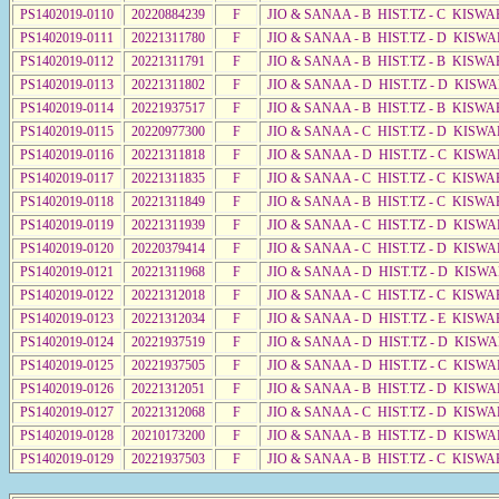
PS1402019-0110
20220884239
F
JIO & SANAA - B HIST.TZ - C KISWA
PS1402019-0111
20221311780
F
JIO & SANAA - B HIST.TZ - D KISWA
PS1402019-0112
20221311791
F
JIO & SANAA - B HIST.TZ - B KISWA
PS1402019-0113
20221311802
F
JIO & SANAA - D HIST.TZ - D KISW
PS1402019-0114
20221937517
F
JIO & SANAA - B HIST.TZ - B KISWA
PS1402019-0115
20220977300
F
JIO & SANAA - C HIST.TZ - D KISWA
PS1402019-0116
20221311818
F
JIO & SANAA - D HIST.TZ - C KISWA
PS1402019-0117
20221311835
F
JIO & SANAA - C HIST.TZ - C KISWA
PS1402019-0118
20221311849
F
JIO & SANAA - B HIST.TZ - C KISWA
PS1402019-0119
20221311939
F
JIO & SANAA - C HIST.TZ - D KISWA
PS1402019-0120
20220379414
F
JIO & SANAA - C HIST.TZ - D KISWA
PS1402019-0121
20221311968
F
JIO & SANAA - D HIST.TZ - D KISW
PS1402019-0122
20221312018
F
JIO & SANAA - C HIST.TZ - C KISWA
PS1402019-0123
20221312034
F
JIO & SANAA - D HIST.TZ - E KISWA
PS1402019-0124
20221937519
F
JIO & SANAA - D HIST.TZ - D KISWA
PS1402019-0125
20221937505
F
JIO & SANAA - D HIST.TZ - C KISWA
PS1402019-0126
20221312051
F
JIO & SANAA - B HIST.TZ - D KISWA
PS1402019-0127
20221312068
F
JIO & SANAA - C HIST.TZ - D KISWA
PS1402019-0128
20210173200
F
JIO & SANAA - B HIST.TZ - D KISWA
PS1402019-0129
20221937503
F
JIO & SANAA - B HIST.TZ - C KISWA