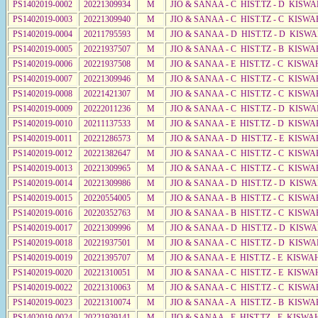
PS1402019-0002
20221309934
M
JIO & SANAA - C HIST.TZ - D KISWA
PS1402019-0003
20221309940
M
JIO & SANAA - C HIST.TZ - C KISWA
PS1402019-0004
20211795593
M
JIO & SANAA - D HIST.TZ - D KISW
PS1402019-0005
20221937507
M
JIO & SANAA - C HIST.TZ - B KISWA
PS1402019-0006
20221937508
M
JIO & SANAA - E HIST.TZ - C KISWA
PS1402019-0007
20221309946
M
JIO & SANAA - C HIST.TZ - C KISWA
PS1402019-0008
20221421307
M
JIO & SANAA - C HIST.TZ - C KISWA
PS1402019-0009
20222011236
M
JIO & SANAA - C HIST.TZ - D KISW
PS1402019-0010
20211137533
M
JIO & SANAA - E HIST.TZ - D KISW
PS1402019-0011
20221286573
M
JIO & SANAA - D HIST.TZ - E KISWA
PS1402019-0012
20221382647
M
JIO & SANAA - C HIST.TZ - C KISWA
PS1402019-0013
20221309965
M
JIO & SANAA - C HIST.TZ - C KISWA
PS1402019-0014
20221309986
M
JIO & SANAA - D HIST.TZ - D KISW
PS1402019-0015
20220554005
M
JIO & SANAA - B HIST.TZ - C KISWA
PS1402019-0016
20220352763
M
JIO & SANAA - B HIST.TZ - C KISWA
PS1402019-0017
20221309996
M
JIO & SANAA - D HIST.TZ - D KISW
PS1402019-0018
20221937501
M
JIO & SANAA - C HIST.TZ - D KISWA
PS1402019-0019
20221395707
M
JIO & SANAA - E HIST.TZ - E KISW
PS1402019-0020
20221310051
M
JIO & SANAA - C HIST.TZ - E KISWA
PS1402019-0022
20221310063
M
JIO & SANAA - C HIST.TZ - C KISWA
PS1402019-0023
20221310074
M
JIO & SANAA - A HIST.TZ - B KISWA
PS1402019-0024
20221939141
M
JIO & SANAA - E HIST.TZ - E KISWA