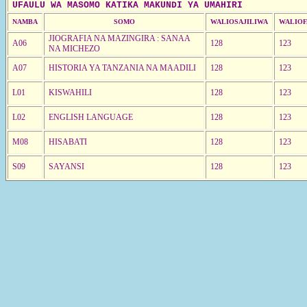
UFAULU WA MASOMO KATIKA MAKUNDI YA UMAHIRI
NAMBA
SOMO
WALIOSAJILIWA
WALIOF
JIOGRAFIA NA MAZINGIRA : SANAA
A06
128
123
NA MICHEZO
A07
HISTORIA YA TANZANIA NA MAADILI
128
123
L01
KISWAHILI
128
123
L02
ENGLISH LANGUAGE
128
123
M08
HISABATI
128
123
S09
SAYANSI
128
123