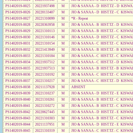
PS1402019-0025
20221937498
M
JIO & SANAA - D HIST.TZ - D KISW
PS1402019-0026
20220133407
M
JIO & SANAA - D HIST.TZ - C KISWA
PS1402019-0027
20221310099
M
*R - Repeat
PS1402019-0028
20220363958
M
JIO & SANAA - B HIST.TZ - D KISWA
PS1402019-0029
20221310113
M
JIO & SANAA - B HIST.TZ - C KISWA
PS1402019-0030
20221310146
M
JIO & SANAA - D HIST.TZ - C KISWA
PS1402019-0031
20221310154
M
JIO & SANAA - C HIST.TZ - C KISWA
PS1402019-0032
20221413949
M
JIO & SANAA - B HIST.TZ - B KISWA
PS1402019-0033
20221310184
M
JIO & SANAA - C HIST.TZ - C KISWA
PS1402019-0034
20221937512
M
JIO & SANAA - C HIST.TZ - D KISWA
PS1402019-0035
20221937513
M
JIO & SANAA - B HIST.TZ - B KISWA
PS1402019-0036
20221310192
M
JIO & SANAA - C HIST.TZ - C KISWA
PS1402019-0037
20221310217
M
JIO & SANAA - C HIST.TZ - D KISWA
PS1402019-0038
20211137928
M
ABSENT
PS1402019-0039
20221310237
M
JIO & SANAA - D HIST.TZ - E KISWA
PS1402019-0040
20221310261
M
JIO & SANAA - B HIST.TZ - C KISWA
PS1402019-0041
20221310272
M
JIO & SANAA - B HIST.TZ - C KISWA
PS1402019-0042
20220627445
M
JIO & SANAA - D HIST.TZ - E KISWA
PS1402019-0043
20221310303
M
JIO & SANAA - B HIST.TZ - C KISWA
PS1402019-0044
20211137951
M
JIO & SANAA - D HIST.TZ - E KISWA
PS1402019-0045
20221310319
M
JIO & SANAA - C HIST.TZ - C KISWA