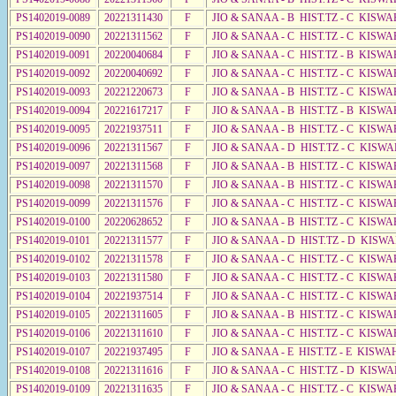
PS1402019-0089
20221311430
F
JIO & SANAA - B HIST.TZ - C KISWA
PS1402019-0090
20221311562
F
JIO & SANAA - C HIST.TZ - C KISWA
PS1402019-0091
20220040684
F
JIO & SANAA - C HIST.TZ - B KISWA
PS1402019-0092
20220040692
F
JIO & SANAA - C HIST.TZ - C KISWA
PS1402019-0093
20221220673
F
JIO & SANAA - B HIST.TZ - C KISWA
PS1402019-0094
20221617217
F
JIO & SANAA - B HIST.TZ - B KISWA
PS1402019-0095
20221937511
F
JIO & SANAA - B HIST.TZ - C KISWA
PS1402019-0096
20221311567
F
JIO & SANAA - D HIST.TZ - C KISWA
PS1402019-0097
20221311568
F
JIO & SANAA - B HIST.TZ - C KISWA
PS1402019-0098
20221311570
F
JIO & SANAA - B HIST.TZ - C KISWA
PS1402019-0099
20221311576
F
JIO & SANAA - C HIST.TZ - C KISWA
PS1402019-0100
20220628652
F
JIO & SANAA - B HIST.TZ - C KISW
PS1402019-0101
20221311577
F
JIO & SANAA - D HIST.TZ - D KISW
PS1402019-0102
20221311578
F
JIO & SANAA - C HIST.TZ - C KISWA
PS1402019-0103
20221311580
F
JIO & SANAA - C HIST.TZ - C KISWA
PS1402019-0104
20221937514
F
JIO & SANAA - C HIST.TZ - C KISWA
PS1402019-0105
20221311605
F
JIO & SANAA - B HIST.TZ - C KISWA
PS1402019-0106
20221311610
F
JIO & SANAA - C HIST.TZ - C KISWA
PS1402019-0107
20221937495
F
JIO & SANAA - E HIST.TZ - E KISWA
PS1402019-0108
20221311616
F
JIO & SANAA - C HIST.TZ - D KISWA
PS1402019-0109
20221311635
F
JIO & SANAA - C HIST.TZ - C KISWA