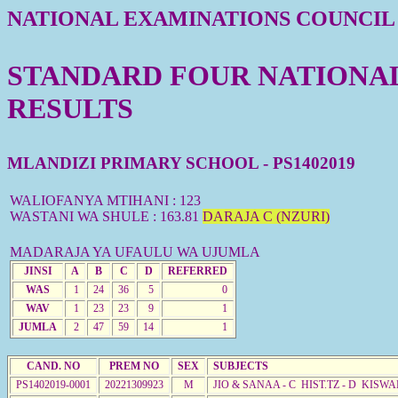
NATIONAL EXAMINATIONS COUNCIL
STANDARD FOUR NATIONAL 
RESULTS
MLANDIZI PRIMARY SCHOOL - PS1402019
WALIOFANYA MTIHANI : 123
WASTANI WA SHULE : 163.81
DARAJA C (NZURI)
MADARAJA YA UFAULU WA UJUMLA
JINSI
A
B
C
D
REFERRED
WAS
1
24
36
5
0
WAV
1
23
23
9
1
JUMLA
2
47
59
14
1
CAND. NO
PREM NO
SEX
SUBJECTS
PS1402019-0001
20221309923
M
JIO & SANAA - C HIST.TZ - D KISWA