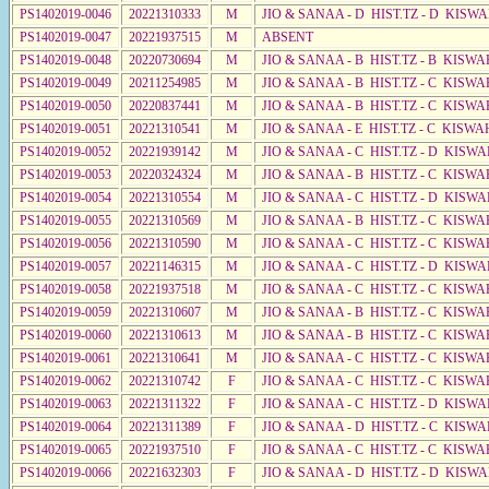
PS1402019-0046
20221310333
M
JIO & SANAA - D HIST.TZ - D KISW
PS1402019-0047
20221937515
M
ABSENT
PS1402019-0048
20220730694
M
JIO & SANAA - B HIST.TZ - B KISWA
PS1402019-0049
20211254985
M
JIO & SANAA - B HIST.TZ - C KISWA
PS1402019-0050
20220837441
M
JIO & SANAA - B HIST.TZ - C KISWA
PS1402019-0051
20221310541
M
JIO & SANAA - E HIST.TZ - C KISW
PS1402019-0052
20221939142
M
JIO & SANAA - C HIST.TZ - D KISWA
PS1402019-0053
20220324324
M
JIO & SANAA - B HIST.TZ - C KISWA
PS1402019-0054
20221310554
M
JIO & SANAA - C HIST.TZ - D KISWA
PS1402019-0055
20221310569
M
JIO & SANAA - B HIST.TZ - C KISWA
PS1402019-0056
20221310590
M
JIO & SANAA - C HIST.TZ - C KISWA
PS1402019-0057
20221146315
M
JIO & SANAA - C HIST.TZ - D KISW
PS1402019-0058
20221937518
M
JIO & SANAA - C HIST.TZ - C KISWA
PS1402019-0059
20221310607
M
JIO & SANAA - B HIST.TZ - C KISWA
PS1402019-0060
20221310613
M
JIO & SANAA - B HIST.TZ - C KISWA
PS1402019-0061
20221310641
M
JIO & SANAA - C HIST.TZ - C KISWA
PS1402019-0062
20221310742
F
JIO & SANAA - C HIST.TZ - C KISWA
PS1402019-0063
20221311322
F
JIO & SANAA - C HIST.TZ - D KISW
PS1402019-0064
20221311389
F
JIO & SANAA - D HIST.TZ - C KISW
PS1402019-0065
20221937510
F
JIO & SANAA - C HIST.TZ - C KISWA
PS1402019-0066
20221632303
F
JIO & SANAA - D HIST.TZ - D KISWA